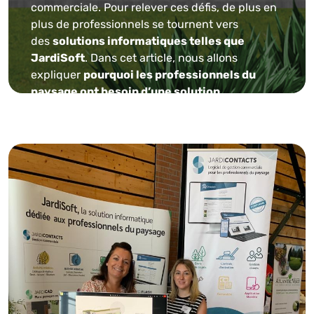
commerciale. Pour relever ces défis, de plus en
plus de professionnels se tournent vers
des
solutions informatiques telles que
JardiSoft
. Dans cet article, nous allons
expliquer
pourquoi les professionnels du
paysage ont besoin d’une solution
informatique comme JardiSoft pour faciliter
leur travail et améliorer leur efficacité
.