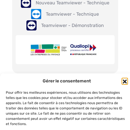
Nouveau Teamviewer - Technique
soit en groupe, en individuel, directement dans vos
locaux ou à distance, nos formateurs s’adaptent à vos
Teamviewer - Technique
contraintes de chantier. Vous découvrirez les bons
Teamviewer - Démonstration
raccourcis, nos meilleures astuces de modélisation et
les techniques d’éclairage idéales pour sublimer vos
scènes.
Une assistance technique réactive basée à
Nantes
Le support technique, c’est le cœur de notre
engagement qualité. Un souci avec une texture, une
Gérer le consentement
question sur l’exportation d’une vidéo, notre équipe
Copyright © JardiSoft by
Média Softs
2026
, Réalisation et
nantaise vous répond directement, sans intermédiaire,
éco-conception
DIOQA
. Dernière actualisation : Août 2026
Pour offrir les meilleures expériences, nous utilisons des technologies
par téléphone ou par mail en semaine. Nos techniciens
telles que les cookies pour stocker et/ou accéder aux informations des
Politique de confidentialité
|
Mentions légales
|
Plan du site
connaissent la réalité de votre métier et l’urgence de
appareils. Le fait de consentir à ces technologies nous permettra de
traiter des données telles que le comportement de navigation ou les ID
vos impératifs. Ce contact humain privilégié vous assure
uniques sur ce site. Le fait de ne pas consentir ou de retirer son
une utilisation fluide de vos outils informatiques, peu
consentement peut avoir un effet négatif sur certaines caractéristiques
importe la période de l’année.
et fonctions.