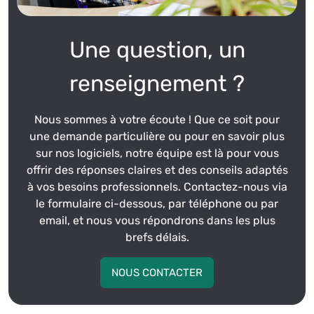
La conception d’espaces verts demande une grande
variété d’éléments très spécifiques. C’est pourquoi notre
Une question, un
logiciel de conception de jardin 3d
s’appuie sur la
puissance de SketchUp Pro. À cette base ultra robuste,
renseignement ?
JARDISOFT
intègre des milliers de références pensées
pour votre quotidien. Vous profitez d’un vaste catalogue
Nous sommes à votre écoute ! Que ce soit pour
végétal trié par climat, envergure ou période de
une demande particulière ou pour en savoir plus
floraison. Ajoutez du mobilier, des clôtures, des bassins
sur nos logiciels, notre équipe est là pour vous
ou divers revêtements en un clin d’œil. À chaque
offrir des réponses claires et des conseils adaptés
nouvelle étude, le gain de temps est colossal.
à vos besoins professionnels. Contactez-nous via
Une création de jardin 3D fluide et sans limites
le formulaire ci-dessous, par téléphone ou par
Chaque terrain est unique et possède ses propres
email, et nous vous répondrons dans les plus
contraintes. Notre interface rend la
brefs délais.
création de jardin
3D intuitive
tout en vous garantissant une liberté
totale. Dessiner des massifs tout en courbes, modeler un
NOUS CONTACTER
talus ou creuser une piscine devient un jeu d’enfant.
L’outil gère parfaitement les dénivelés pour coller